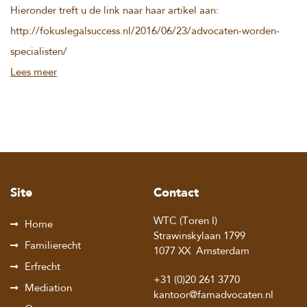
Hieronder treft u de link naar haar artikel aan:
http://fokuslegalsuccess.nl/2016/06/23/advocaten-worden-
specialisten/
Lees meer
Site
Contact
WTC (Toren I)
Home
Strawinskylaan 1799
Familierecht
1077 XX
Amsterdam
Erfrecht
+31 (0)20 261 3770
Mediation
kantoor@famadvocaten.nl