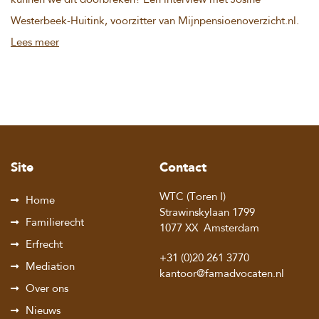
kunnen we dit doorbreken? Een interview met Josine
Westerbeek-Huitink, voorzitter van Mijnpensioenoverzicht.nl.
Lees meer
Site
Contact
WTC (Toren I)
Home
Strawinskylaan 1799
Familierecht
1077 XX
Amsterdam
Erfrecht
+31 (0)20 261 3770
Mediation
kantoor@famadvocaten.nl
Over ons
Nieuws