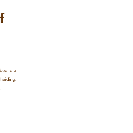
f
 bed, die
cheiding,
.