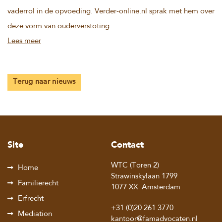
vaderrol in de opvoeding. Verder-online.nl sprak met hem over
deze vorm van ouderverstoting.
Lees meer
Terug naar nieuws
Site
Contact
WTC (Toren 2)
Home
Strawinskylaan 1799
Familierecht
1077 XX
Amsterdam
Erfrecht
+31 (0)20 261 3770
Mediation
kantoor@famadvocaten.nl