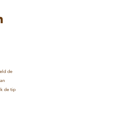
n
eeld de
dan
k de tip