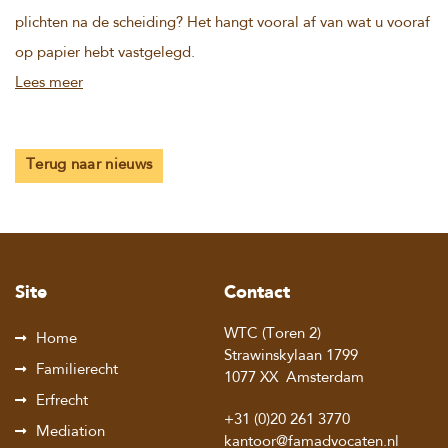
plichten na de scheiding? Het hangt vooral af van wat u vooraf
op papier hebt vastgelegd.
Lees meer
Terug naar nieuws
Site
Contact
WTC (Toren 2)
Home
Strawinskylaan 1799
Familierecht
1077 XX
Amsterdam
Erfrecht
+31 (0)20 261 3770
Mediation
kantoor@famadvocaten.nl