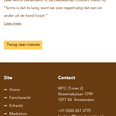
zaak wordt behandeld. In de Leeuwarder Courant meldt hij:
“Soms is dat te lang, want we zien regelmatig dat een en
ander uit de hand loopt.”
Lees meer
Terug naar nieuws
Site
Contact
WTC (Toren 2)
Home
Strawinskylaan 1799
Familierecht
1077 XX
Amsterdam
Erfrecht
+31 (0)20 261 3770
Mediation