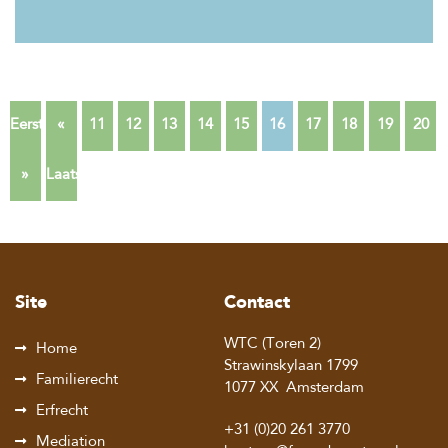
Eerste
«
11
12
13
14
15
16
17
18
19
20
»
Laatste
Site
Contact
WTC (Toren 2)
Home
Strawinskylaan 1799
Familierecht
1077 XX
Amsterdam
Erfrecht
+31 (0)20 261 3770
Mediation