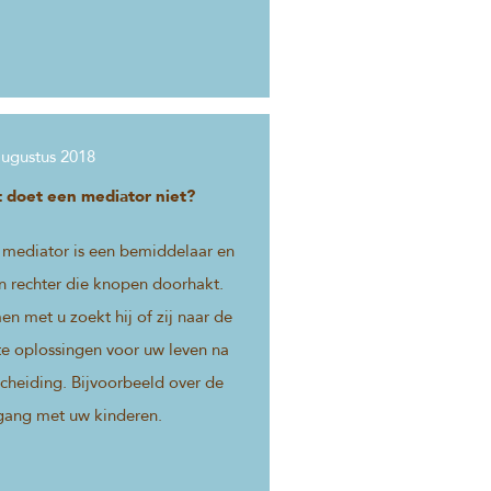
augustus 2018
 doet een mediator niet?
 mediator is een bemiddelaar en
n rechter die knopen doorhakt.
n met u zoekt hij of zij naar de
te oplossingen voor uw leven na
cheiding. Bijvoorbeeld over de
ang met uw kinderen.