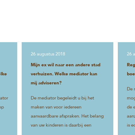
26 augustus 2018
26 
Mijn ex wil naar een andere stad
Reg
lke
verhuizen. Welke mediator kan
boe
mij adviseren?
De 
ator
De mediator begeleidt u bij het
mog
op
maken van voor iedereen
de e
aanvaardbare afspraken. Het belang
aanz
van uw kinderen is daarbij een
is e
n te
belangrijke afweging.
rege