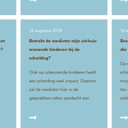
16 augustus 2018
16 
het
Betrekt de mediator mijn uit-huis-
Bes
r?
wonende kinderen bij de
die
scheiding?
De m
Ook op uitwonende kinderen heeft
sche
een scheiding veel impact. Daarom
mog
zal de mediator hier in de
ten 
gesprekken zeker aandacht aan
echt
geven.
bes