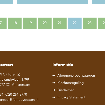
7
18
19
20
21
22
23
2
ontact
Informatie
TC (Toren 2)
Algemene voorwaarden
trawinskylaan 1799
Klachtenregeling
077 XX
Amsterdam
Disclaimer
31 (0)20 261 3770
Privacy Statement
antoor@famadvocaten.nl