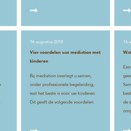
16 augustus 2018
16 
Vier voordelen van mediation met
Wat
kinderen
Een
Bij mediation overlegt u samen,
gee
e
onder professionele begeleiding,
Same
wat het beste is voor uw kinderen.
bes
n
Dit geeft de volgende voordelen:
de s
omg