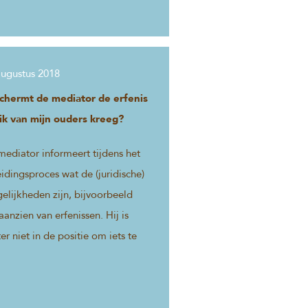
augustus 2018
chermt de mediator de erfenis
 ik van mijn ouders kreeg?
ediator informeert tijdens het
idingsproces wat de (juridische)
elijkheden zijn, bijvoorbeeld
aanzien van erfenissen. Hij is
er niet in de positie om iets te
chermen.