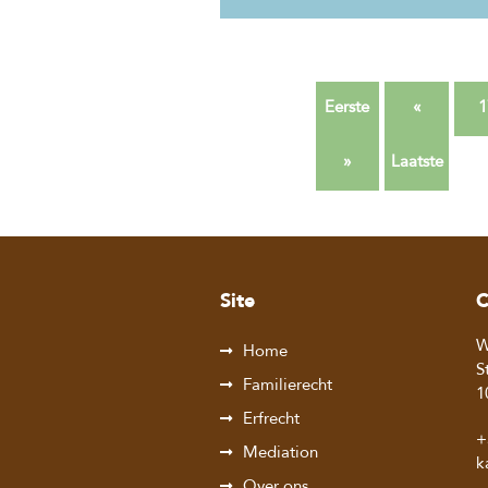
Eerste
«
1
»
Laatste
Site
C
W
Home
S
Familierecht
1
Erfrecht
+
Mediation
k
Over ons