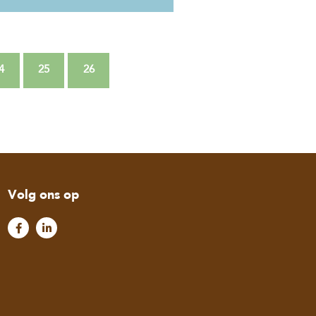
4
25
26
Volg ons op