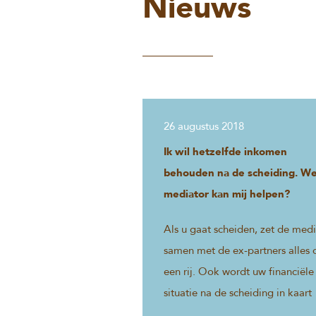
Nieuws
26 augustus 2018
Ik wil hetzelfde inkomen
behouden na de scheiding. We
mediator kan mij helpen?
Als u gaat scheiden, zet de medi
samen met de ex-partners alles 
een rij. Ook wordt uw financiële
situatie na de scheiding in kaart
gebracht. Doel is om oplossinge