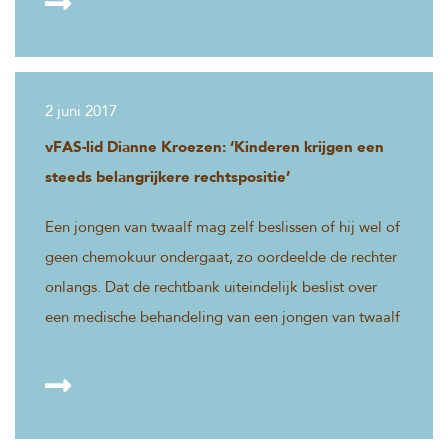
Voor deze vrouwen heeft dit mogelijk financiële
gevolgen, met in het ergste geval een flink
pensioentekort.
2 juni 2017
vFAS-lid Dianne Kroezen: ‘Kinderen krijgen een
steeds belangrijkere rechtspositie’
Een jongen van twaalf mag zelf beslissen of hij wel of
geen chemokuur ondergaat, zo oordeelde de rechter
onlangs. Dat de rechtbank uiteindelijk beslist over
een medische behandeling van een jongen van twaalf
jaar oud, komt niet vaak voor. ‘Dit is in mijn ogen een
unieke zaak’, zegt Dianne Kroezen,
advocaat/mediator en lid van de vereniging
Familierecht Advocaten Scheidingsmediators (vFAS).