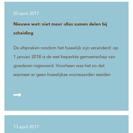
‘Vaak komen ouders er bij een dergelijke medische
20 april 2017
behandeling uiteindelijk wel samen uit en hoeft de
rechter niet ingeschakeld te worden.’
Nieuwe wet: niet meer alles samen delen bij
scheiding
De afspraken rondom het huwelijk zijn veranderd: op
1 januari 2018 is de wet beperkte gemeenschap van
goederen ingevoerd. Voorheen was het zo dat
wanneer er geen huwelijkse voorwaarden werden
gemaakt, automatisch sprake was van een algehele
gemeenschap van goederen. Door de nieuwe wet is
dit veranderd.
13 april 2017