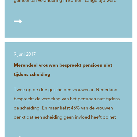
gemeenten verandering in komen. Lange tijd werd
dat niet als taak gezien van de overheid, maar het
lijkt erop dat dat aan het veranderen is.
9 juni 2017
Merendeel vrouwen bespreekt pensioen niet
tijdens scheiding
Twee op de drie gescheiden vrouwen in Nederland
bespreekt de verdeling van het pensioen niet tijdens
de scheiding. En maar liefst 45% van de vrouwen
denkt dat een scheiding geen invloed heeft op het
pensioen. Dit blijkt uit onderzoek dat Motivaction
uitvoerde in opdracht van Mijnpensioenoverzicht.nl.