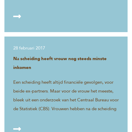
collega Jo-an van der Tol. Zij is specialist op dit
gebied. http://www.ad.nl/gezond/wij-het-deeg-zij-
het-oventje~a4d4c216/
28 februari 2017
Na scheiding heeft vrouw nog steeds minste
inkomen
Een scheiding heeft altijd financiële gevolgen, voor
beide ex-partners. Maar voor de vrouw het meeste,
bleek uit een onderzoek van het Centraal Bureau voor
de Statistiek (CBS). Vrouwen hebben na de scheiding
het grootste koopkrachtverlies.