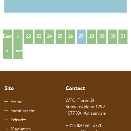
Eerste
«
22
23
24
25
26
27
28
29
30
31
»
Laatste
Site
Contact
WTC (Toren 2)
Home
Strawinskylaan 1799
Familierecht
1077 XX
Amsterdam
Erfrecht
+31 (0)20 261 3770
Mediation