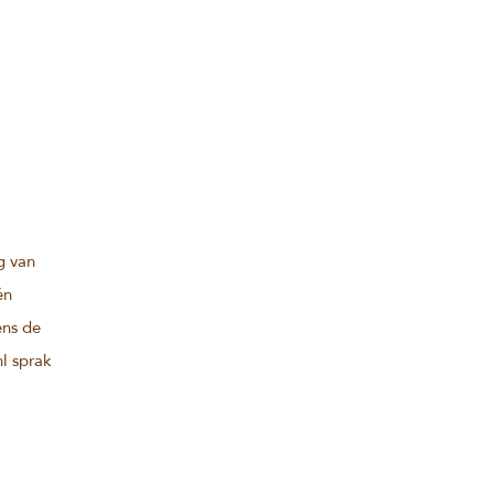
g van
én
ens de
l sprak