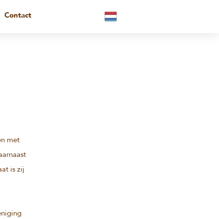
Contact
ken met
aarnaast
t is zij
eniging