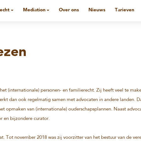
recht
Mediation
Over ons
Nieuws
Tarieven
ezen
het (internationale) personen- en familierecht. Zij heeft veel te ma
werkt dan ook regelmatig samen met advocaten in andere landen. D
 het opmaken van (internationale) ouderschapsplannen. Naast advocaa
 en bijzondere curator.
t. Tot november 2018 was zij voorzitter van het bestuur van de ver