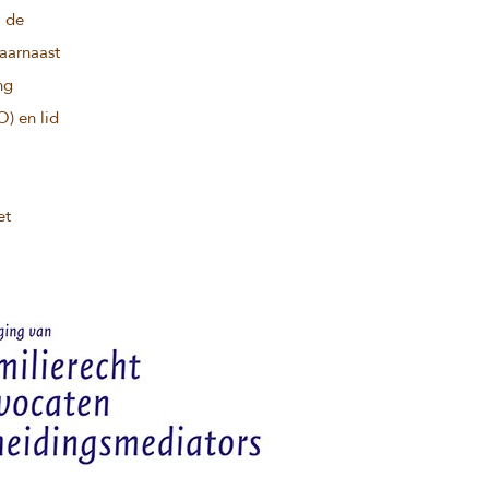
j de
Daarnaast
ng
O) en lid
et